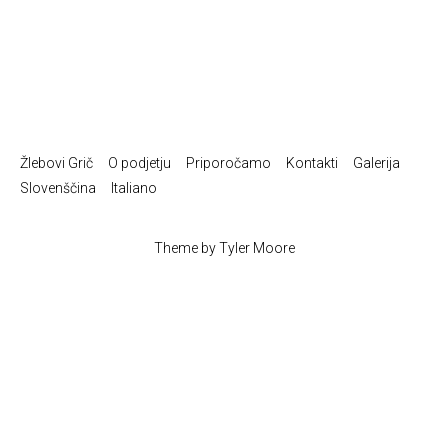
dostavim
gradbišč
Žlebovi Grič
O podjetju
Priporočamo
Kontakti
Galerija
Slovenščina
Italiano
Theme by
Tyler Moore