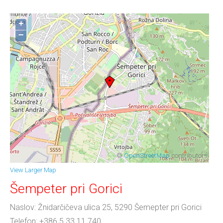
+
−
©
OpenStreetMap
contributors
View Larger Map
Šempeter pri Gorici
Naslov: Žnidarčičeva ulica 25, 5290 Šemepter pri Gorici
Telefon: +386 5 33 11 740