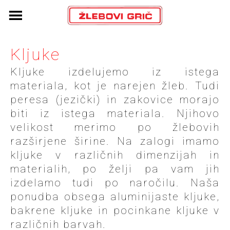
Skip
to
content
Kljuke
Kljuke izdelujemo iz istega
materiala, kot je narejen žleb. Tudi
peresa (jezički) in zakovice morajo
biti iz istega materiala. Njihovo
velikost merimo po žlebovih
razširjene širine. Na zalogi imamo
kljuke v različnih dimenzijah in
materialih, po želji pa vam jih
izdelamo tudi po naročilu. Naša
ponudba obsega aluminijaste kljuke,
bakrene kljuke in pocinkane kljuke v
različnih barvah.